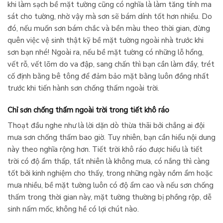
khi làm sạch bề mặt tường cũng có nghĩa là làm tăng tính ma
sát cho tường, nhờ vậy mà sơn sẽ bám dính tốt hơn nhiều. Do
đó, nếu muốn sơn bám chắc và bền màu theo thời gian, đừng
quên việc vệ sinh thật kỹ bề mặt tường ngoài nhà trước khi
sơn bạn nhé! Ngoài ra, nếu bề mặt tường có những lỗ hổng,
vết rỗ, vết lõm do va đập, sang chấn thì bạn cần làm đầy, trét
cố định bằng bê tông để đảm bảo mặt bằng luôn đồng nhất
trước khi tiến hành sơn chống thấm ngoài trời.
Chỉ sơn chống thấm ngoài trời trong tiết khô ráo
Thoạt đầu nghe như là lời dặn dò thừa thãi bởi chẳng ai đội
mưa sơn chống thấm bao giờ. Tuy nhiên, bạn cần hiểu nội dung
này theo nghĩa rộng hơn. Tiết trời khô ráo được hiểu là tiết
trời có độ ẩm thấp, tất nhiên là không mưa, có nắng thì càng
tốt bởi kinh nghiệm cho thấy, trong những ngày nồm ẩm hoặc
mưa nhiều, bề mặt tường luôn có độ ẩm cao và nếu sơn chống
thấm trong thời gian này, mặt tường thường bị phồng rộp, dễ
sinh nấm mốc, không hề có lợi chút nào.