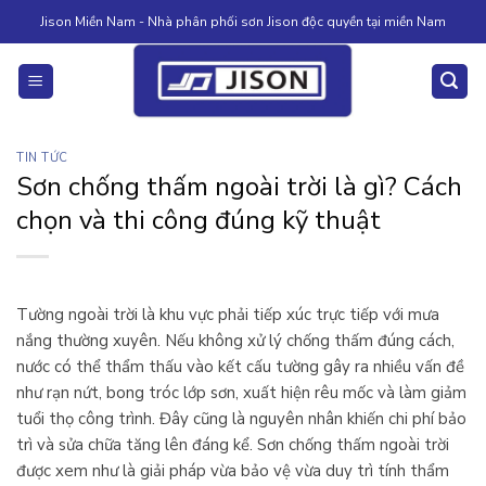
Skip
Jison Miền Nam - Nhà phân phối sơn Jison độc quyền tại miền Nam
to
content
TIN TỨC
Sơn chống thấm ngoài trời là gì? Cách
chọn và thi công đúng kỹ thuật
Tường ngoài trời là khu vực phải tiếp xúc trực tiếp với mưa
nắng thường xuyên. Nếu không xử lý chống thấm đúng cách,
nước có thể thẩm thấu vào kết cấu tường gây ra nhiều vấn đề
như rạn nứt, bong tróc lớp sơn, xuất hiện rêu mốc và làm giảm
tuổi thọ công trình. Đây cũng là nguyên nhân khiến chi phí bảo
trì và sửa chữa tăng lên đáng kể. Sơn chống thấm ngoài trời
được xem như là giải pháp vừa bảo vệ vừa duy trì tính thẩm