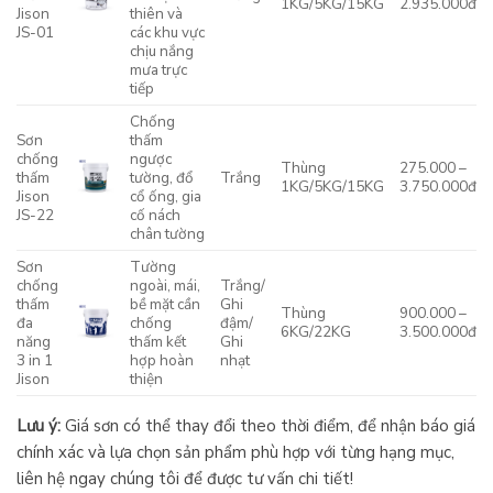
1KG/5KG/15KG
2.935.000đ
Jison
thiên và
JS-01
các khu vực
chịu nắng
mưa trực
tiếp
Chống
Sơn
thấm
chống
ngược
Thùng
275.000 –
thấm
tường, đổ
Trắng
1KG/5KG/15KG
3.750.000đ
Jison
cổ ống, gia
JS-22
cố nách
chân tường
Sơn
Tường
chống
ngoài, mái,
Trắng/
thấm
bề mặt cần
Ghi
Thùng
900.000 –
đa
chống
đậm/
6KG/22KG
3.500.000đ
năng
thấm kết
Ghi
3 in 1
hợp hoàn
nhạt
Jison
thiện
Lưu ý:
Giá sơn có thể thay đổi theo thời điểm, để nhận báo giá
chính xác và lựa chọn sản phẩm phù hợp với từng hạng mục,
liên hệ ngay chúng tôi để được tư vấn chi tiết!