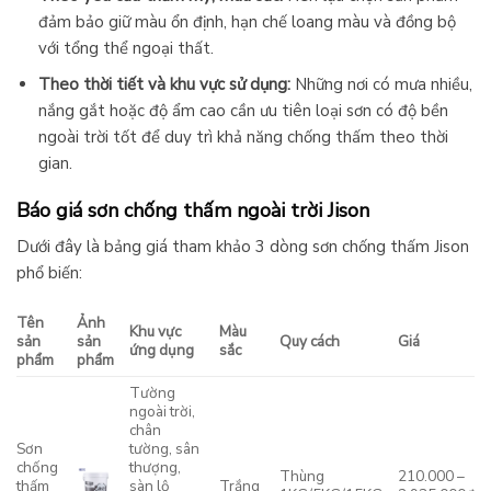
đảm bảo giữ màu ổn định, hạn chế loang màu và đồng bộ
với tổng thể ngoại thất.
Theo thời tiết và khu vực sử dụng:
Những nơi có mưa nhiều,
nắng gắt hoặc độ ẩm cao cần ưu tiên loại sơn có độ bền
ngoài trời tốt để duy trì khả năng chống thấm theo thời
gian.
Báo giá sơn chống thấm ngoài trời Jison
Dưới đây là bảng giá tham khảo 3 dòng sơn chống thấm Jison
phổ biến:
Tên
Ảnh
Khu vực
Màu
sản
sản
Quy cách
Giá
ứng dụng
sắc
phẩm
phẩm
Tường
ngoài trời,
chân
Sơn
tường, sân
chống
thượng,
Thùng
210.000 –
thấm
sàn lộ
Trắng