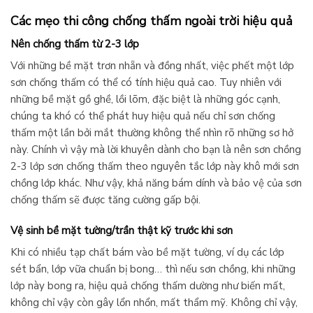
Các mẹo thi công chống thấm ngoài trời hiệu quả
Nên chống thấm từ 2-3 lớp
Với những bề mặt trơn nhẵn và đồng nhất, việc phết một lớp
sơn chống thấm có thể có tính hiệu quả cao. Tuy nhiên với
những bề mặt gồ ghề, lồi lõm, đặc biệt là những góc cạnh,
chúng ta khó có thể phát huy hiệu quả nếu chỉ sơn chống
thấm một lần bởi mắt thường không thể nhìn rõ những sơ hở
này. Chính vì vậy mà lời khuyên dành cho bạn là nên sơn chồng
2-3 lớp sơn chống thấm theo nguyên tắc lớp này khô mới sơn
chồng lớp khác. Như vậy, khả năng bám dính và bảo vệ của sơn
chống thấm sẽ được tăng cường gấp bội.
Vệ sinh bề mặt tường/trần thật kỹ trước khi sơn
Khi có nhiều tạp chất bám vào bề mặt tường, ví dụ các lớp
sét bẩn, lớp vữa chuẩn bị bong… thì nếu sơn chồng, khi những
lớp này bong ra, hiệu quả chống thấm dường như biến mất,
không chỉ vậy còn gây lổn nhổn, mất thẩm mỹ. Không chỉ vậy,