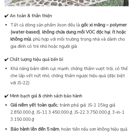
✔️ An toàn & thân thiện
Tất cả dòng sản phẩm Jison đều là
gốc xi măng – polymer
(water-based)
,
không chứa dung môi VOC độc hại
,
ít hoặc
không mùi
, phù hợp với môi trường trong nhà và dành cho
gia đình có trẻ nhỏ hoặc người già.
✔️ Chất lượng hiệu quả bền bỉ
Khả năng bám dính cực mạnh, chống thấm vượt trội, có thể
che lấp vết nứt nhỏ, chống thấm ngược hiệu quả (đặc biệt
với JS‑22)
✔️ Minh bạch giá & chính sách bảo hành
Giá niêm yết toàn quốc
, tránh phá giá: JS‑1 15 kg giá
2.850.000 ₫, JS‑11 3.450.000 ₫, JS‑22 3.750.000 ₫, 3-in-1
3.150.000 ₫
Bảo hành lên đến 5 năm
, hoàn tiền nếu sơn không hiệu quả