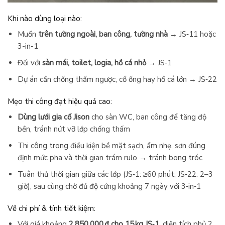
Khi nào dùng loại nào:
Muốn
trên tường ngoài, ban công, tường nhà
→ JS‑11 hoặc
3-in-1
Đối với
sàn mái, toilet, logia, hồ cá nhỏ
→ JS‑1
Dự án cần chống thấm ngược, cổ ống hay hồ cá lớn → JS‑22
Mẹo thi công đạt hiệu quả cao:
Dùng lưới gia cố Jison
cho sàn WC, ban công để tăng độ
bền, tránh nứt vỡ lớp chống thấm
Thi công trong điều kiện bề mặt sạch, ẩm nhẹ, sơn đúng
định mức pha và thời gian trám rulo → tránh bong tróc
Tuân thủ thời gian giữa các lớp (JS‑1: ≥60 phút; JS‑22: 2–3
giờ), sau cùng chờ đủ độ cứng khoảng 7 ngày với 3‑in‑1
Về chi phí & tính tiết kiệm:
Với giá khoảng
2.850.000 ₫ cho 15 kg JS‑1
, diện tích phủ 2