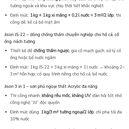
tường ngoài và khu vực chịu thời tiết khắc nghiệt
Định mức:
1 kg + 1 kg xi măng + 0,2 l nước ≈ 3 m²/2 lớp
; thi
công dễ, kể cả bề mặt ẩm
Jison JS‑22 – dòng chống thấm chuyên nghiệp cho hồ cá, cổ
ống, nách tường
Thiết kế để
chống thấm ngược
, gia cố mạch gạch, xử lý cổ
ống hoặc bể nước ngầm
Định mức: 1 kg JS‑22 + 3 kg xi măng + 1 l nước → khoảng 2–
3 m² hỗn hợp; có quy trình riêng cho hồ cá, bể nước
Jison 3 in 1 – sơn phủ ngoại thất Acrylic đa năng
Thi công nhanh,
kháng rêu mốc, kháng UV
, đàn hồi tốt nhờ
công nghệ “JIJ” độc quyền
Định mức dùng:
1 kg/3 m² tường ngoại/2 lớp
, chỉ pha tối đa
10% nước