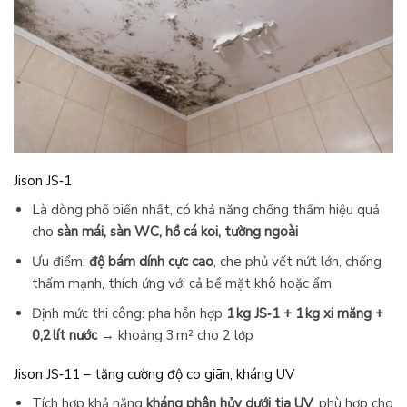
Jison JS‑1
Là dòng phổ biến nhất, có khả năng chống thấm hiệu quả
cho
sàn mái, sàn WC, hồ cá koi, tường ngoài
Ưu điểm:
độ bám dính cực cao
, che phủ vết nứt lớn, chống
thấm mạnh, thích ứng với cả bề mặt khô hoặc ẩm
Định mức thi công: pha hỗn hợp
1 kg JS‑1 + 1 kg xi măng +
0,2 lít nước
→ khoảng 3 m² cho 2 lớp
Jison JS‑11 – tăng cường độ co giãn, kháng UV
Tích hợp khả năng
kháng phân hủy dưới tia UV
, phù hợp cho