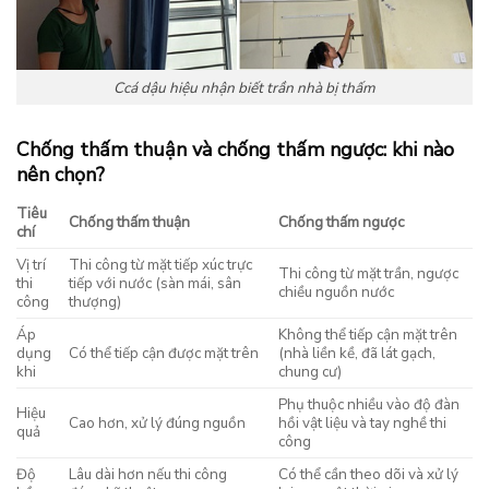
Ccá dậu hiệu nhận biết trần nhà bị thấm
Chống thấm thuận và chống thấm ngược: khi nào
nên chọn?
Tiêu
Chống thấm thuận
Chống thấm ngược
chí
Vị trí
Thi công từ mặt tiếp xúc trực
Thi công từ mặt trần, ngược
thi
tiếp với nước (sàn mái, sân
chiều nguồn nước
công
thượng)
Áp
Không thể tiếp cận mặt trên
dụng
Có thể tiếp cận được mặt trên
(nhà liền kề, đã lát gạch,
khi
chung cư)
Phụ thuộc nhiều vào độ đàn
Hiệu
Cao hơn, xử lý đúng nguồn
hồi vật liệu và tay nghề thi
quả
công
Độ
Lâu dài hơn nếu thi công
Có thể cần theo dõi và xử lý