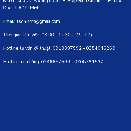
Địa chỉ kho: 22 Đường số 5 - P. Hiệp Bình Chánh - TP. Thủ
Đức - Hồ Chí Minh
Email: Jison.hcm@gmail.com
Thời gian làm việc: 08:00 - 17:30 (T2 - T7)
Hotline tư vấn kỹ thuật:
0918397992
-
0354046260
Hotline mua hàng:
0346657588
-
0708791537