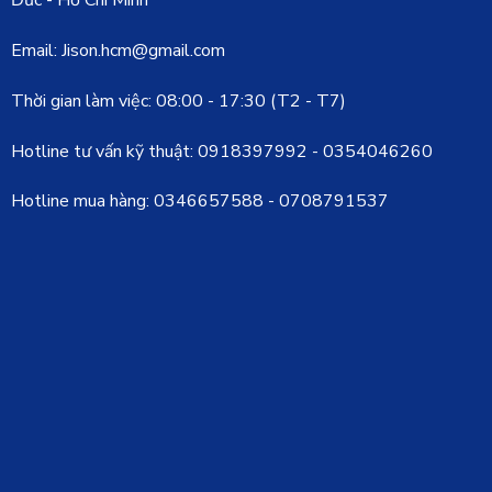
Đức - Hồ Chí Minh
Email: Jison.hcm@gmail.com
Thời gian làm việc: 08:00 - 17:30 (T2 - T7)
Hotline tư vấn kỹ thuật:
0918397992
-
0354046260
Hotline mua hàng:
0346657588
-
0708791537