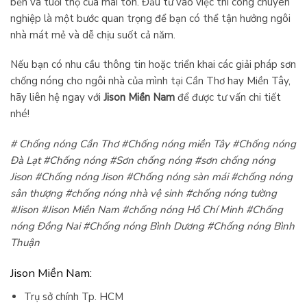
bền và tuổi thọ của mái tôn. Đầu tư vào việc thi công chuyên
nghiệp là một bước quan trọng để bạn có thể tận hưởng ngôi
nhà mát mẻ và dễ chịu suốt cả năm.
Nếu bạn có nhu cầu thông tin hoặc triển khai các giải pháp sơn
chống nóng cho ngôi nhà của mình tại Cần Thơ hay Miền Tây,
hãy liên hệ ngay với
Jison Miền Nam
để được tư vấn chi tiết
nhé!
# Chống nóng Cần Thơ #Chống nóng miền Tây #Chống nóng
Đà Lạt #Chống nóng #Sơn chống nóng #sơn chống nóng
Jison #Chống nóng Jison #Chống nóng sàn mái #chống nóng
sân thượng #chống nóng nhà vệ sinh #chống nóng tường
#Jison #Jison Miền Nam #chống nóng Hồ Chí Minh #Chống
nóng Đồng Nai #Chống nóng Bình Dương #Chống nóng Bình
Thuận
Jison Miền Nam:
Trụ sở chính Tp. HCM