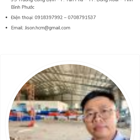
Bình Phước
Điện thoại:
0918397992
–
0708791537
Email: Jison.hcm@gmail.com