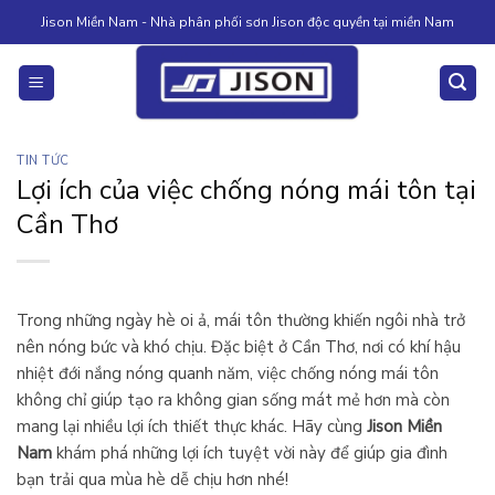
Skip
Jison Miền Nam - Nhà phân phối sơn Jison độc quyền tại miền Nam
to
content
TIN TỨC
Lợi ích của việc chống nóng mái tôn tại
Cần Thơ
Trong những ngày hè oi ả, mái tôn thường khiến ngôi nhà trở
nên nóng bức và khó chịu. Đặc biệt ở Cần Thơ, nơi có khí hậu
nhiệt đới nắng nóng quanh năm, việc chống nóng mái tôn
không chỉ giúp tạo ra không gian sống mát mẻ hơn mà còn
mang lại nhiều lợi ích thiết thực khác. Hãy cùng
Jison Miền
Nam
khám phá những lợi ích tuyệt vời này để giúp gia đình
bạn trải qua mùa hè dễ chịu hơn nhé!