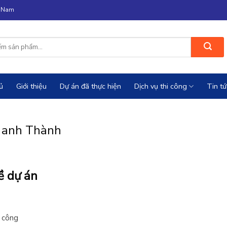
n Nam
ủ
Giới thiệu
Dự án đã thực hiện
Dịch vụ thi công
Tin tứ
 anh Thành
ề dự án
 công