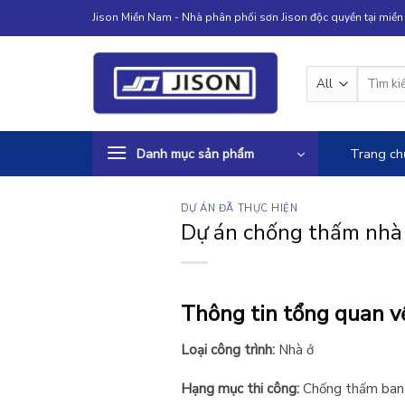
Skip
Jison Miền Nam - Nhà phân phối sơn Jison độc quyền tại miề
to
content
Tìm
kiếm:
Danh mục sản phẩm
Trang ch
DỰ ÁN ĐÃ THỰC HIỆN
Dự án chống thấm nhà
Thông tin tổng quan v
Loại công trình:
Nhà ở
Hạng mục thi công:
Chống thấm ban