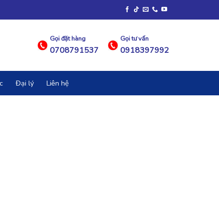
Gọi đặt hàng
Gọi tư vấn
0708791537
0918397992
c
Đại lý
Liên hệ