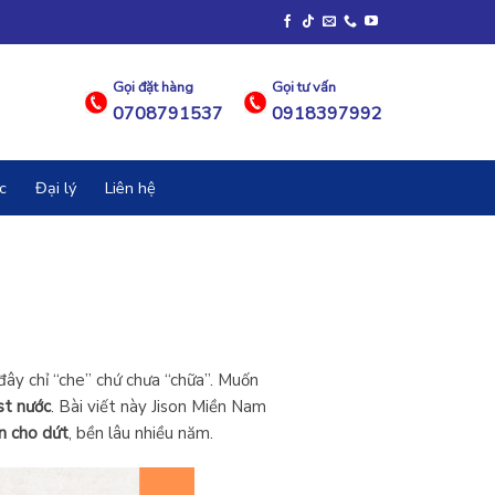
Gọi đặt hàng
Gọi tư vấn
0708791537
0918397992
c
Đại lý
Liên hệ
ây chỉ “che” chứ chưa “chữa”. Muốn
st nước
. Bài viết này Jison Miền Nam
n cho dứt
, bền lâu nhiều năm.