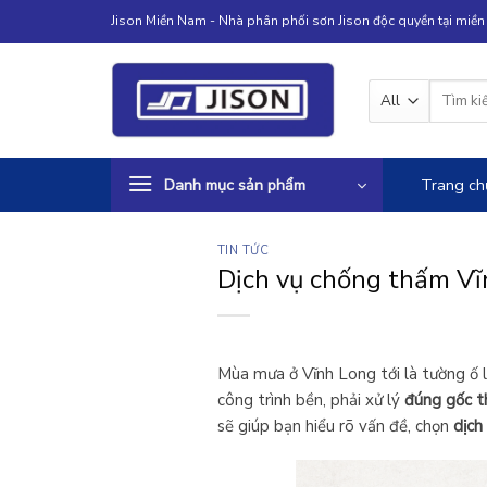
Skip
Jison Miền Nam - Nhà phân phối sơn Jison độc quyền tại miề
to
content
Tìm
kiếm:
Danh mục sản phẩm
Trang ch
TIN TỨC
Dịch vụ chống thấm Vĩ
Mùa mưa ở Vĩnh Long tới là tường ố l
công trình bền, phải xử lý
đúng gốc 
sẽ giúp bạn hiểu rõ vấn đề, chọn
dịch