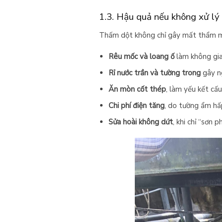
1.3. Hậu quả nếu không xử lý 
Thấm dột không chỉ gây mất thẩm mỹ
Rêu mốc và loang ố
làm không gia
Rỉ nước trần và tường trong
gây ng
Ăn mòn cốt thép
, làm yếu kết cấ
Chi phí điện tăng
, do tường ẩm hấp
Sửa hoài không dứt
, khi chỉ “sơn