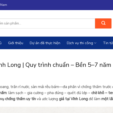
n Nam
ủ
Giới thiệu
Dự án đã thực hiện
Dịch vụ thi công
Tin tứ
nh Long | Quy trình chuẩn – Bền 5–7 năm
oang, trần rỉ nước, sàn mái rêu bám—đa phần vì chống thấm trước đ
thấm
: làm sạch – gia cường – pha đúng – quét đủ lớp –
chờ khô – te
 vụ chống thấm uy tín
và ước lượng
giá tại Vĩnh Long
để làm
một lầ