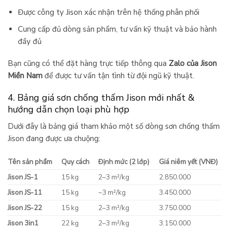
Được công ty Jison xác nhận trên hệ thống phân phối
Cung cấp đủ dòng sản phẩm, tư vấn kỹ thuật và bảo hành
đầy đủ
Bạn cũng có thể đặt hàng trực tiếp thông qua
Zalo của Jison
Miền Nam
để được tư vấn tận tình từ đội ngũ kỹ thuật.
4. Bảng giá sơn chống thấm Jison mới nhất &
hướng dẫn chọn loại phù hợp
Dưới đây là bảng giá tham khảo một số dòng sơn chống thấm
Jison đang được ưa chuộng:
Tên sản phẩm
Quy cách
Định mức (2 lớp)
Giá niêm yết (VNĐ)
Jison JS-1
15 kg
2–3 m²/kg
2.850.000
Jison JS-11
15 kg
~3 m²/kg
3.450.000
Jison JS-22
15 kg
2–3 m²/kg
3.750.000
Jison 3in1
22 kg
2–3 m²/kg
3.150.000