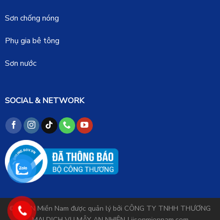
Sơn chống nóng
Phụ gia bê tông
Sơn nước
SOCIAL & NETWORK
©
JISON Miền Nam
được quản lý bởi CÔNG TY TNHH THƯƠNG
MẠI DỊCH VỤ MÂY AN NHIÊN |
jisonmiennam.com