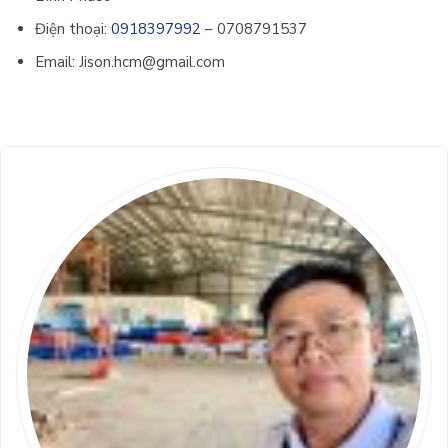
Điện thoại:
0918397992
–
0708791537
Email: Jison.hcm@gmail.com