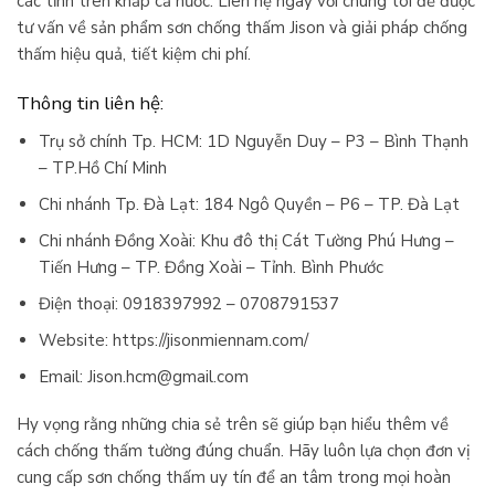
các tỉnh trên khắp cả nước. Liên hệ ngay với chúng tôi để được
tư vấn về sản phẩm sơn chống thấm Jison và giải pháp chống
thấm hiệu quả, tiết kiệm chi phí.
Thông tin liên hệ:
Trụ sở chính Tp. HCM: 1D Nguyễn Duy – P3 – Bình Thạnh
– TP.Hồ Chí Minh
Chi nhánh Tp. Đà Lạt: 184 Ngô Quyền – P6 – TP. Đà Lạt
Chi nhánh Đồng Xoài: Khu đô thị Cát Tường Phú Hưng –
Tiến Hưng – TP. Đồng Xoài – Tỉnh. Bình Phước
Điện thoại: 0918397992 – 0708791537
Website: https://jisonmiennam.com/
Email: Jison.hcm@gmail.com
Hy vọng rằng những chia sẻ trên sẽ giúp bạn hiểu thêm về
cách chống thấm tường đúng chuẩn. Hãy luôn lựa chọn đơn vị
cung cấp sơn chống thấm uy tín để an tâm trong mọi hoàn