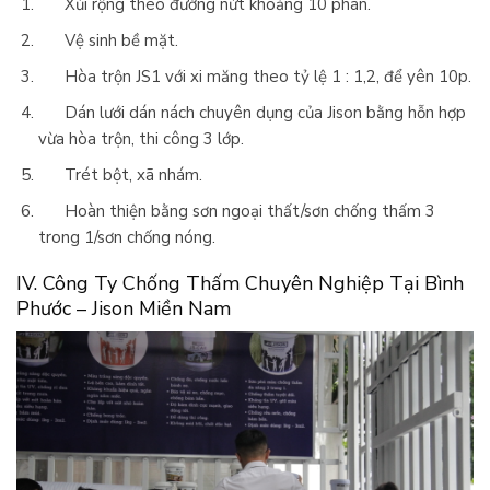
Xủi rộng theo đường nứt khoảng 10 phân.
Vệ sinh bề mặt.
Hòa trộn JS1 với xi măng theo tỷ lệ 1 : 1,2, để yên 10p.
Dán lưới dán nách chuyên dụng của Jison bằng hỗn hợp
vừa hòa trộn, thi công 3 lớp.
Trét bột, xã nhám.
Hoàn thiện bằng sơn ngoại thất/sơn chống thấm 3
trong 1/sơn chống nóng.
IV. Công Ty Chống Thấm Chuyên Nghiệp Tại Bình
Phước – Jison Miền Nam