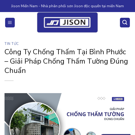
Skip
Jison Miền Nam - Nhà phân phối sơn Jison độc quyền tại miền Nam
to
content
TIN TỨC
Công Ty Chống Thấm Tại Bình Phước
– Giải Pháp Chống Thấm Tường Đúng
Chuẩn