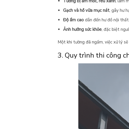
Tường bị ẩm mốc, rêu xanh
, làm 
Gạch và hồ vữa mục nát
, gây hư hạ
Độ ẩm cao
dẫn đến hư đồ nội thất,
Ảnh hưởng sức khỏe
, đặc biệt ngư
Một khi tường đã ngấm, việc xử lý sẽ
3. Quy trình thi công 