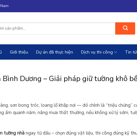
n Nam
ủ
Giới thiệu
Dự án đã thực hiện
Dịch vụ thi công
Tin tứ
Bình Dương – Giải pháp giữ tường khô b
àng, sơn bong tróc, loang lổ khắp nơi — đó chính là “triệu chứng”
óng ẩm quanh năm, nắng mưa thất thường, nếu không xử lý sớm, tư
.
m tường nhà
ngay từ đầu – chọn đúng vật liệu, thi công đúng kỹ thu