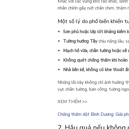
Khác với các vùng khô ráo khác, Bình
nhân chính gây nứt chân chim, thấm 
Một số lý do phổ biến khiến t
Sơn phủ hoặc lớp lót kháng kiềm 
Tường hướng Tây
chịu nắng lâu, 
Mạch hồ vữa, chân tường hoặc sê 
Không quét chống thấm khi hoàn t
Nhà liền kề, không có khe thoát 
Những lỗi này không chỉ ảnh hưởng t
vực chân tường, ban công, tường ngo
XEM THÊM >>
Chống thấm dột Bình Dương: Giải phá
2. Hậu quả nếu không