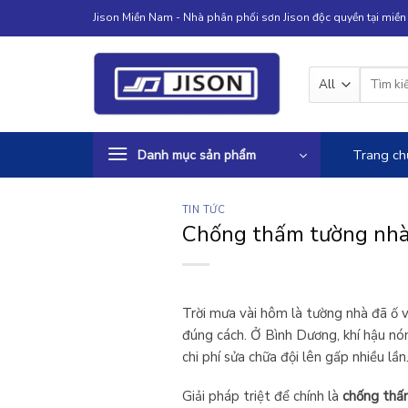
Skip
Jison Miền Nam - Nhà phân phối sơn Jison độc quyền tại miề
to
content
Tìm
kiếm:
Danh mục sản phẩm
Trang ch
TIN TỨC
Chống thấm tường nhà 
Trời mưa vài hôm là tường nhà đã ố v
đúng cách. Ở Bình Dương, khí hậu n
chi phí sửa chữa đội lên gấp nhiều lần
Giải pháp triệt để chính là
chống thấ