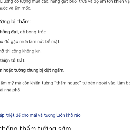
 Dương có lượng mưa cao, nắng gắt buổi trưa và độ ẩm lớn khiến vật 
nước và ẩm mốc.
ường bị thấm:
không đạt
, dễ bong tróc.
sau đó gặp mưa làm nứt bề mặt.
nô
thi công không kín.
hiện tô trát.
ẩm hoặc tường chung bị dột ngấm.
hẩm mỹ mà còn khiến tường “thấm ngược” từ bên ngoài vào, làm bon
ài nhà phố.
p triệt để cho mái và tường luôn khô ráo
 chống thấm tường sớm