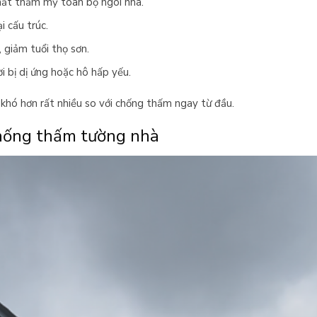
mất thẩm mỹ toàn bộ ngôi nhà.
i cấu trúc.
 giảm tuổi thọ sơn.
ời bị dị ứng hoặc hô hấp yếu.
 khó hơn rất nhiều so với chống thấm ngay từ đầu.
chống thấm tường nhà