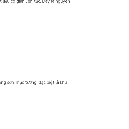
liệu co giãn liên tục. Đây là nguyên
g sơn, mục tường, đặc biệt là khu