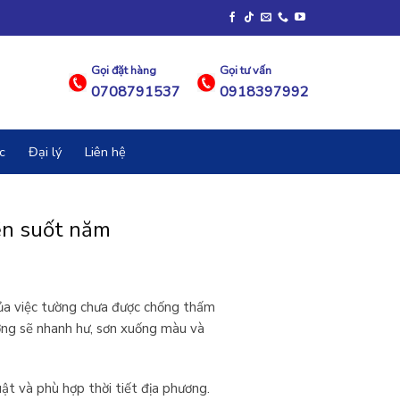
Gọi đặt hàng
Gọi tư vấn
0708791537
0918397992
c
Đại lý
Liên hệ
ền suốt năm
 của việc tường chưa được chống thấm
ờng sẽ nhanh hư, sơn xuống màu và
ật và phù hợp thời tiết địa phương.