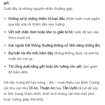
gốc
.
Dưới đây là những nguyên nhân thường gặp:
Không xử lý chống thấm từ ban đầu
, khiến nước mưa ngấm
qua lớp vữa rồi thấm dần vào tường.
Vết nứt chân chim hoặc khe co giãn bị hở
, nước dễ len vào
theo mạch hồ.
Sơn ngoài trời thông thường không có tính năng chống ẩm.
Bụi bẩn và rêu mốc bám dày
nhưng không được vệ sinh kỹ
trước khi sơn lại.
Thi công dưới nắng gắt hoặc khi tường còn ướt
, làm giảm
độ bám dính.
Với đặc trưng khí hậu nóng – ẩm – mưa nhiều của Bình Dương,
các khu vực như
Dĩ An
,
Thuận An
hay
Tân Uyên
là nơi dễ xảy
ra tình trạng thấm nhất, nhất là ở những căn nhà mặt phố
hoặc tường giáp nhà khác.