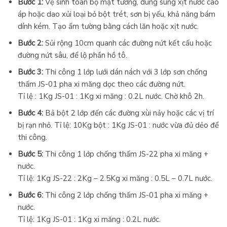
Bước 1:
Vệ sinh toàn bộ mặt tường, dùng súng xịt nước cao
áp hoặc dao xủi loại bỏ bột trét, sơn bị yếu, khả năng bám
dính kém. Tạo ẩm tường bằng cách lăn hoặc xịt nước.
Bước 2:
Sủi rộng 10cm quanh các đường nứt kết cấu hoặc
đường nứt sâu, để lộ phần hồ tô.
Bước 3:
Thi công 1 lớp lưới dán nách với 3 lớp sơn chống
thấm JS-01 pha xi măng dọc theo các đường nứt.
Tỉ lệ : 1Kg JS-01 : 1Kg xi măng : 0.2L nước. Chờ khô 2h.
Bước 4:
Bả bột 2 lớp đến các đường xùi nảy hoặc các vị trí
bị rạn nhỏ. Tỉ lệ: 10Kg bột : 1Kg JS-01 : nước vừa đủ dẻo để
thi công.
Bước 5:
Thi công 1 lớp chống thấm JS-22 pha xi măng +
nước.
Tỉ lệ: 1Kg JS-22 : 2Kg – 2.5Kg xi măng : 0.5L – 0.7L nước.
Bước 6:
Thi công 2 lớp chống thấm JS-01 pha xi măng +
nước.
Tỉ lệ: 1Kg JS-01 : 1Kg xi măng : 0.2L nước.