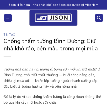
Skip
Jison Miền Nam - Nhà phân phối sơn Jison độc quyền tại miền Nam
to
content
TIN TỨC
Chống thấm tường Bình Dương: Giữ
nhà khô ráo, bền màu trong mọi mùa
Tường nhà bạn hay bị loang ố, bong sơn mỗi khi trời mưa?
Ở
Bình Dương, thời tiết thất thường — buổi sáng nắng gắt,
chiều lại mưa xối — khiến lớp tường ngoài nhanh xuống cấp,
đặc biệt là tường hướng Tây và bên hông nhà.
Đó là lý do vì sao
chống thấm tường
là công đoạn không thể
bỏ qua khi xây mới hoặc sửa chữa.