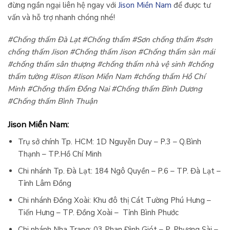
đừng ngần ngại liên hệ ngay với
Jison Miền Nam
để được tư
vấn và hỗ trợ nhanh chóng nhé!
#Chống thấm Đà Lạt #Chống thấm #Sơn chống thấm #sơn
chống thấm Jison #Chống thấm Jison #Chống thấm sàn mái
#chống thấm sân thượng #chống thấm nhà vệ sinh #chống
thấm tường #Jison #Jison Miền Nam #chống thấm Hồ Chí
Minh #Chống thấm Đồng Nai #Chống thấm Bình Dương
#Chống thấm Bình Thuận
Jison Miền Nam:
Trụ sở chính Tp. HCM: 1D Nguyễn Duy – P.3 – Q.Bình
Thạnh – TP.Hồ Chí Minh
Chi nhánh Tp. Đà Lạt: 184 Ngô Quyền – P.6 – TP. Đà Lạt –
Tỉnh Lâm Đồng
Chi nhánh Đồng Xoài: Khu đô thị Cát Tường Phú Hưng –
Tiến Hưng – TP. Đồng Xoài – Tỉnh Bình Phước
Chi nhánh Nha Trang: 03 Phan Đình Giót – P. Phương Sài –