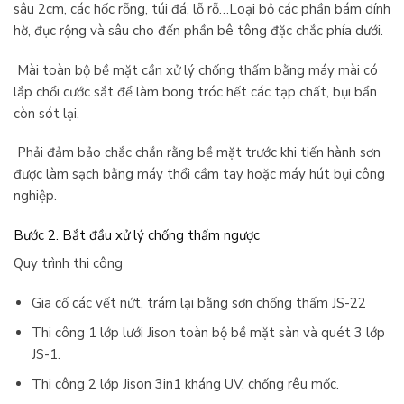
sâu 2cm, các hốc rỗng, túi đá, lỗ rỗ…Loại bỏ các phần bám dính
hờ, đục rộng và sâu cho đến phần bê tông đặc chắc phía dưới.
Mài toàn bộ bề mặt cần xử lý chống thấm bằng máy mài có
lắp chổi cước sắt để làm bong tróc hết các tạp chất, bụi bẩn
còn sót lại.
Phải đảm bảo chắc chắn rằng bề mặt trước khi tiến hành sơn
được làm sạch bằng máy thổi cầm tay hoặc máy hút bụi công
nghiệp.
Bước 2. Bắt đầu xử lý chống thấm ngược
Quy trình thi công
Gia cố các vết nứt, trám lại bằng sơn chống thấm JS-22
Thi công 1 lớp lưới Jison toàn bộ bề mặt sàn và quét 3 lớp
JS-1.
Thi công 2 lớp Jison 3in1 kháng UV, chống rêu mốc.