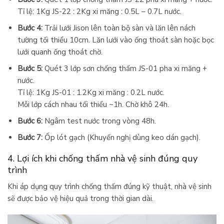
Tỉ lệ: 1Kg JS-22 : 2Kg xi măng : 0.5L – 0.7L nước.
Bước 4:
Trải lưới Jison lên toàn bộ sàn và lăn lên nách
tường tối thiểu 10cm. Lăn lưới vào ống thoát sàn hoặc bọc
lưới quanh ống thoát chờ.
Bước 5:
Quét 3 lớp sơn chống thấm JS-01 pha xi măng +
nước.
Tỉ lệ: 1Kg JS-01 : 1.2Kg xi măng : 0.2L nước.
Mỗi lớp cách nhau tối thiểu ~1h. Chờ khô 24h.
Bước 6:
Ngâm test nước trong vòng 48h.
Bước 7:
Ốp lót gạch (Khuyến nghị dùng keo dán gạch).
4. Lợi ích khi chống thấm nhà vệ sinh đúng quy
trình
Khi áp dụng quy trình chống thấm đúng kỹ thuật, nhà vệ sinh
sẽ được bảo vệ hiệu quả trong thời gian dài.