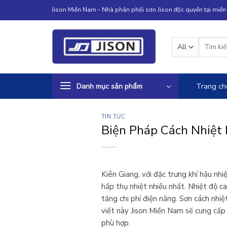
Skip
Jison Miền Nam - Nhà phân phối sơn Jison độc quyền tại miề
to
content
Tìm
kiếm:
Danh mục sản phẩm
Trang ch
TIN TỨC
Biện Pháp Cách Nhiệt 
Kiên Giang, với đặc trưng khí hậu nh
hấp thụ nhiệt nhiều nhất. Nhiệt độ c
tăng chi phí điện năng.
Sơn cách nhiệt
viết này Jison Miền Nam sẽ cung cấp t
phù hợp.