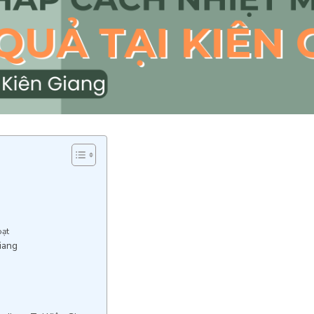
oạt
Giang