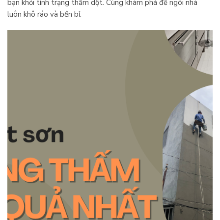
bạn khỏi tình trạng thấm dột. Cùng khám phá để ngôi nhà
luôn khô ráo và bền bỉ.