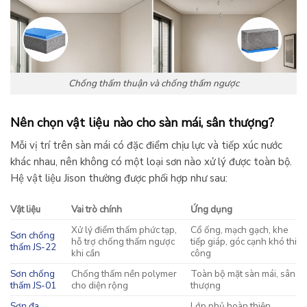
Chống thấm thuận và chống thấm ngược
Nên chọn vật liệu nào cho sàn mái, sân thượng?
Mỗi vị trí trên sàn mái có đặc điểm chịu lực và tiếp xúc nước
khác nhau, nên không có một loại sơn nào xử lý được toàn bộ.
Hệ vật liệu Jison thường được phối hợp như sau:
Vật liệu
Vai trò chính
Ứng dụng
Xử lý điểm thấm phức tạp,
Cổ ống, mạch gạch, khe
Sơn chống
hỗ trợ chống thấm ngược
tiếp giáp, góc cạnh khó thi
thấm JS-22
khi cần
công
Sơn chống
Chống thấm nền polymer
Toàn bộ mặt sàn mái, sân
thấm JS-01
cho diện rộng
thượng
Sơn đa
Lớp phủ hoàn thiện,