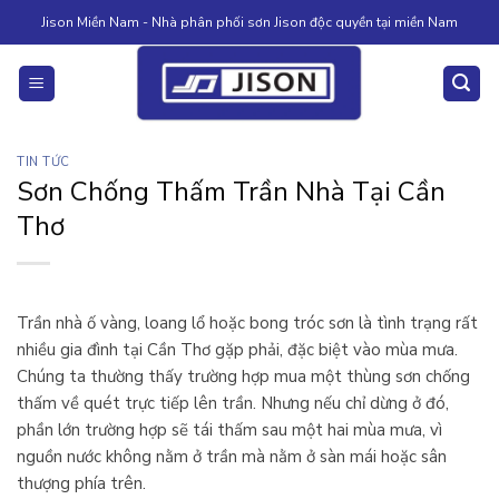
Skip
Jison Miền Nam - Nhà phân phối sơn Jison độc quyền tại miền Nam
to
content
TIN TỨC
Sơn Chống Thấm Trần Nhà Tại Cần
Thơ
Trần nhà ố vàng, loang lổ hoặc bong tróc sơn là tình trạng rất
nhiều gia đình tại Cần Thơ gặp phải, đặc biệt vào mùa mưa.
Chúng ta thường thấy trường hợp mua một thùng sơn chống
thấm về quét trực tiếp lên trần. Nhưng nếu chỉ dừng ở đó,
phần lớn trường hợp sẽ tái thấm sau một hai mùa mưa, vì
nguồn nước không nằm ở trần mà nằm ở sàn mái hoặc sân
thượng phía trên.