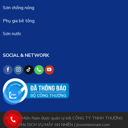
Sơn chống nóng
Phụ gia bê tông
Sơn nước
SOCIAL & NETWORK
©
JISON Miền Nam
được quản lý bởi CÔNG TY TNHH THƯƠNG
MẠI DỊCH VỤ MÂY AN NHIÊN |
jisonmiennam.com