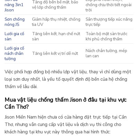
Tăng độ bền bề mặt, bảo
năng 3in1
chống chịu thời tiết ngoài
vệ lớp chống thấm
Jison
trời
Sơn chống
Giảm hấp thụ nhiệt, chống
Sân thượng tiếp xúc nắng
nóng JS
tia UV
trực tiếp
Lưới gia cố
Tăng liên kết, hạn chế nứt
Toàn bộ mặt sàn trước
sàn
sàn
khi phủ chống thấm
Lưới gia cố
Nách chân tường, mép
nách chân
Tăng liên kết vị trí dễ nứt
lan can
tường
Việc phối hợp đồng bộ nhiều lớp vật liệu, thay vì chỉ dùng một
loại sơn duy nhất, là yếu tố quyết định độ bền của hệ chống
thấm về lâu dài.
Mua vật liệu chống thấm Jison ở đâu tại khu vực
Cần Thơ?
Jison Miền Nam hiện chưa có cửa hàng đặt trực tiếp tại Cần
Thơ, nhưng vẫn cung cấp vật liệu và dịch vụ thi công cho
khách hàng tại khu vực này thông qua hai hình thức: