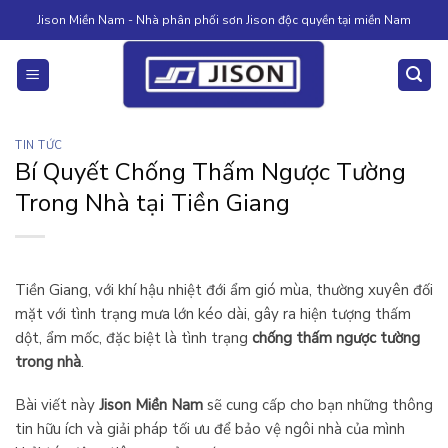
Skip
Jison Miền Nam - Nhà phân phối sơn Jison độc quyền tại miền Nam
to
content
TIN TỨC
Bí Quyết Chống Thấm Ngược Tường
Trong Nhà tại Tiền Giang
Tiền Giang, với khí hậu nhiệt đới ẩm gió mùa, thường xuyên đối
mặt với tình trạng mưa lớn kéo dài, gây ra hiện tượng thấm
dột, ẩm mốc, đặc biệt là tình trạng
chống thấm ngược tường
trong nhà
.
Bài viết này
Jison Miền Nam
sẽ cung cấp cho bạn những thông
tin hữu ích và giải pháp tối ưu để bảo vệ ngôi nhà của mình