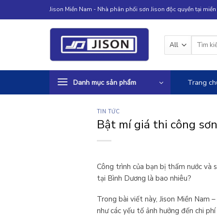
Skip
Jison Miền Nam - Nhà phân phối sơn Jison độc quyền tại miề
to
content
Tìm
kiếm:
Danh mục sản phẩm
Trang ch
TIN TỨC
Bật mí giá thi công s
Công trình của bạn bị thấm nước và 
tại Bình Dương là bao nhiêu?
Trong bài viết này, Jison Miền Nam –
như các yếu tố ảnh hưởng đến chi phí