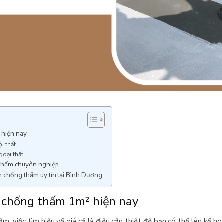
 hiện nay
i thất
goại thất
 thấm chuyên nghiệp
n chống thấm uy tín tại Bình Dương
n chống thấm 1m² hiện nay
m, việc tìm hiểu về giá cả là điều cần thiết để bạn có thể lên kế ho