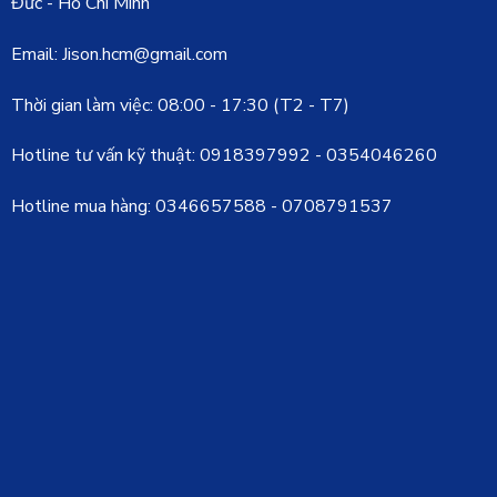
Đức - Hồ Chí Minh
Email: Jison.hcm@gmail.com
Thời gian làm việc: 08:00 - 17:30 (T2 - T7)
Hotline tư vấn kỹ thuật:
0918397992
-
0354046260
Hotline mua hàng:
0346657588
-
0708791537