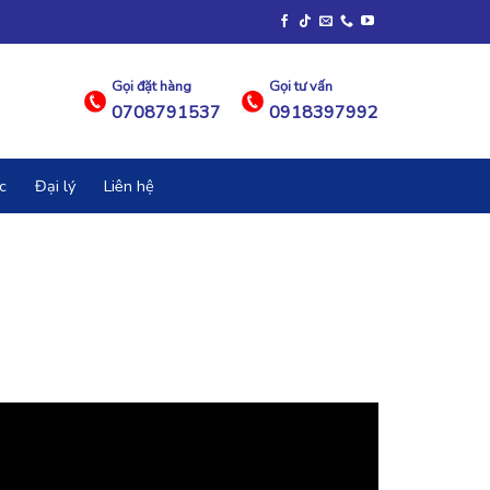
Gọi đặt hàng
Gọi tư vấn
0708791537
0918397992
c
Đại lý
Liên hệ