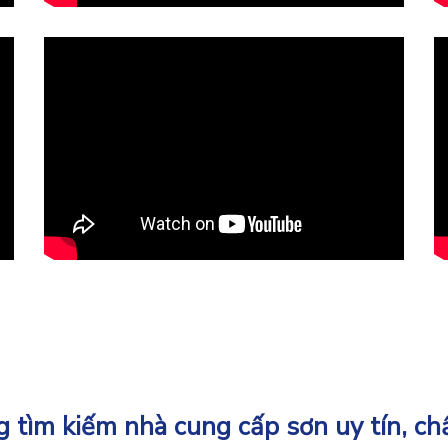
 tìm kiếm nhà cung cấp sơn uy tín, ch