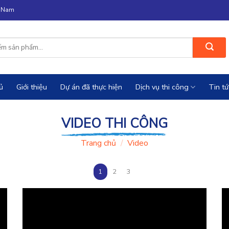
n Nam
ủ
Giới thiệu
Dự án đã thực hiện
Dịch vụ thi công
Tin tứ
VIDEO THI CÔNG
Trang chủ
/
Video
1
2
3