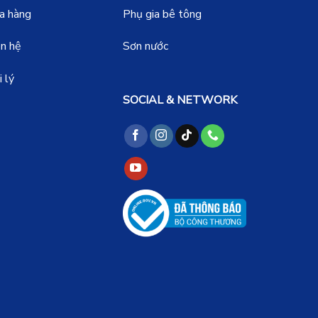
a hàng
Phụ gia bê tông
ên hệ
Sơn nước
 lý
SOCIAL & NETWORK