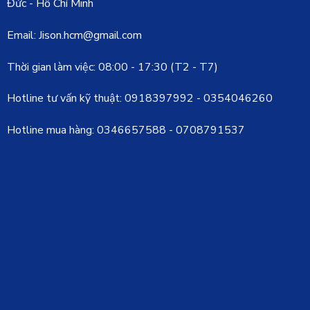
Đức - Hồ Chí Minh
Email: Jison.hcm@gmail.com
Thời gian làm việc: 08:00 - 17:30 (T2 - T7)
Hotline tư vấn kỹ thuật:
0918397992
-
0354046260
Hotline mua hàng:
0346657588
-
0708791537