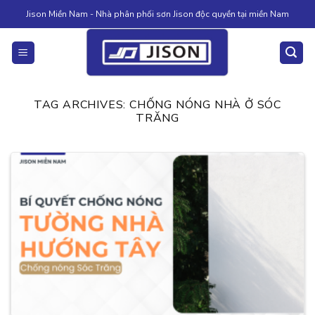
Skip
Jison Miền Nam - Nhà phân phối sơn Jison độc quyền tại miền Nam
to
content
TAG ARCHIVES:
CHỐNG NÓNG NHÀ Ở SÓC
TRĂNG