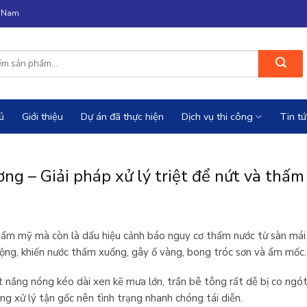
n Nam
ủ
Giới thiệu
Dự án đã thực hiện
Dịch vụ thi công
Tin tứ
ơng – Giải pháp xử lý triệt để nứt và thấm
hẩm mỹ mà còn là dấu hiệu cảnh báo nguy cơ thấm nước từ sàn mái p
 rộng, khiến nước thấm xuống, gây ố vàng, bong tróc sơn và ẩm mốc.
ết nắng nóng kéo dài xen kẽ mưa lớn, trần bê tông rất dễ bị co ngót 
ng xử lý tận gốc nên tình trạng nhanh chóng tái diễn.