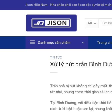
Skip
Jison Miền Nam - Nhà phân phối sơn Jison độc quyền tại miề
to
content
Tìm
kiếm:
Danh mục sản phẩm
Trang ch
TIN TỨC
Xử lý nứt trần Bình Dư
Trần nhà bị nứt không chỉ gây mất t
rất nhỏ, nhưng theo thời gian sẽ lan
Tại Bình Dương, với điều kiện thời ti
cách trét bột hoặc sơn lại, nhưng khô