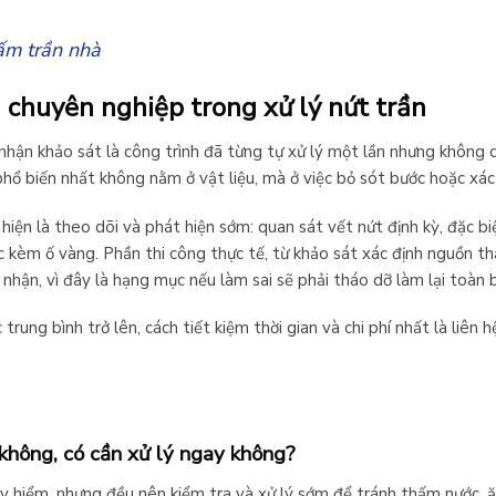
ấm trần nhà
g chuyên nghiệp trong xử lý nứt trần
hận khảo sát là công trình đã từng tự xử lý một lần nhưng không dứt
ổ biến nhất không nằm ở vật liệu, mà ở việc bỏ sót bước hoặc xác
 hiện là theo dõi và phát hiện sớm: quan sát vết nứt định kỳ, đặc bi
c kèm ố vàng. Phần thi công thực tế, từ khảo sát xác định nguồn t
hận, vì đây là hạng mục nếu làm sai sẽ phải tháo dỡ làm lại toàn 
rung bình trở lên, cách tiết kiệm thời gian và chi phí nhất là liên h
 không, có cần xử lý ngay không?
y hiểm, nhưng đều nên kiểm tra và xử lý sớm để tránh thấm nước, 