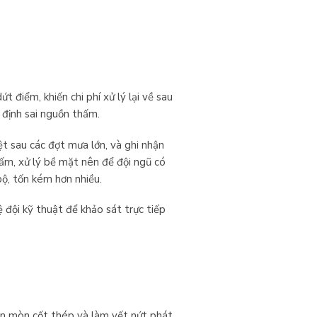
 điểm, khiến chi phí xử lý lại về sau
 định sai nguồn thấm.
ệt sau các đợt mưa lớn, và ghi nhận
hấm, xử lý bề mặt nên để đội ngũ có
bộ, tốn kém hơn nhiều.
ệ đội kỹ thuật để khảo sát trực tiếp
ăn mòn cốt thép và làm vết nứt phát