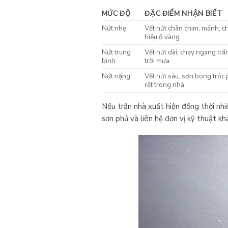
MỨC ĐỘ
ĐẶC ĐIỂM NHẬN BIẾT
Nứt nhẹ
Vết nứt chân chim, mảnh, ch
hiệu ố vàng
Nứt trung
Vết nứt dài, chạy ngang tr
bình
trời mưa
Nứt nặng
Vết nứt sâu, sơn bong tróc
rệt trong nhà
Nếu trần nhà xuất hiện đồng thời nhi
sơn phủ và liên hệ đơn vị kỹ thuật kh