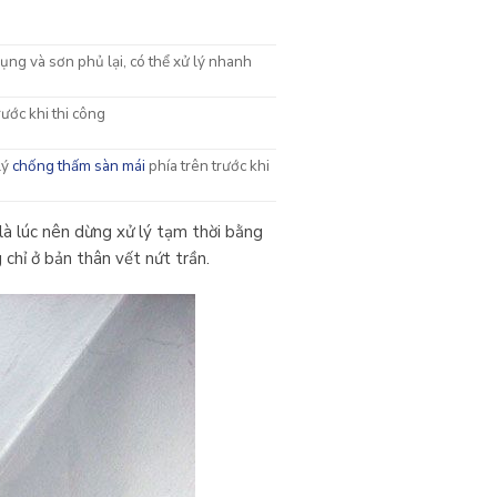
ụng và sơn phủ lại, có thể xử lý nhanh
rước khi thi công
lý
chống thấm sàn mái
phía trên trước khi
là lúc nên dừng xử lý tạm thời bằng
 chỉ ở bản thân vết nứt trần.