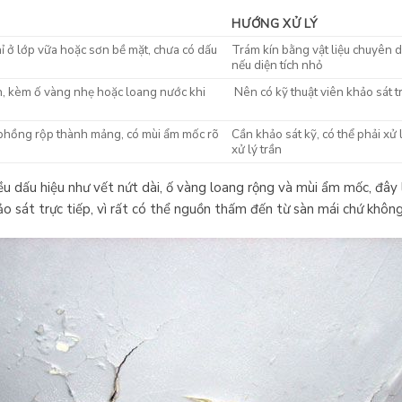
HƯỚNG XỬ LÝ
ỉ ở lớp vữa hoặc sơn bề mặt, chưa có dấu
Trám kín bằng vật liệu chuyên d
nếu diện tích nhỏ
ần, kèm ố vàng nhẹ hoặc loang nước khi
Nên có kỹ thuật viên khảo sát t
 phồng rộp thành mảng, có mùi ẩm mốc rõ
Cần khảo sát kỹ, có thể phải xử 
xử lý trần
ều dấu hiệu như vết nứt dài, ố vàng loang rộng và mùi ẩm mốc, đây 
ảo sát trực tiếp, vì rất có thể nguồn thấm đến từ sàn mái chứ không