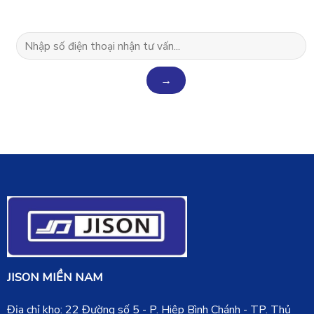
JISON MIỀN NAM
Địa chỉ kho: 22 Đường số 5 - P. Hiệp Bình Chánh - TP. Thủ