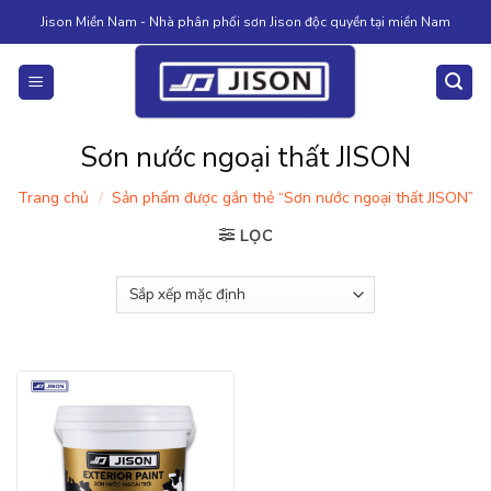
Skip
Jison Miền Nam - Nhà phân phối sơn Jison độc quyền tại miền Nam
to
content
Sơn nước ngoại thất JISON
Trang chủ
/
Sản phẩm được gắn thẻ “Sơn nước ngoại thất JISON”
LỌC