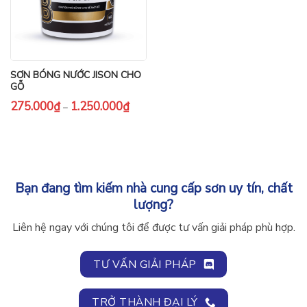
SƠN BÓNG NƯỚC JISON CHO
GỖ
Khoảng
275.000
₫
1.250.000
₫
–
giá:
từ
275.000₫
đến
1.250.000₫
Bạn đang tìm kiếm nhà cung cấp sơn uy tín, chất
lượng?
Liên hệ ngay với chúng tôi để được tư vấn giải pháp phù hợp.
TƯ VẤN GIẢI PHÁP
TRỞ THÀNH ĐẠI LÝ