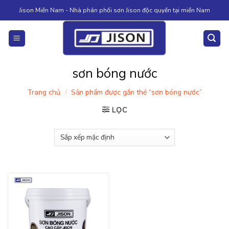
Skip
Jison Miền Nam - Nhà phân phối sơn Jison độc quyền tại miền Nam
to
content
sơn bóng nước
Trang chủ
/
Sản phẩm được gắn thẻ “sơn bóng nước”
LỌC