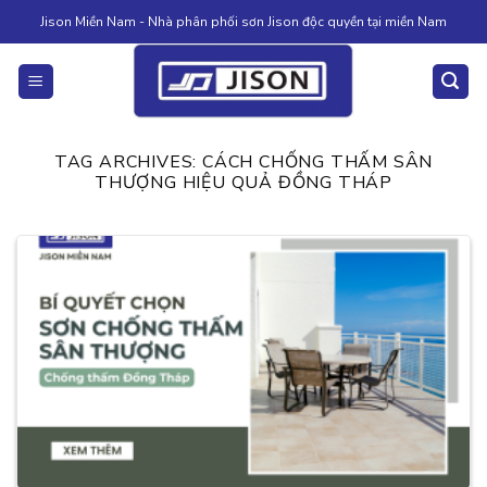
Skip
Jison Miền Nam - Nhà phân phối sơn Jison độc quyền tại miền Nam
to
content
TAG ARCHIVES:
CÁCH CHỐNG THẤM SÂN
THƯỢNG HIỆU QUẢ ĐỒNG THÁP